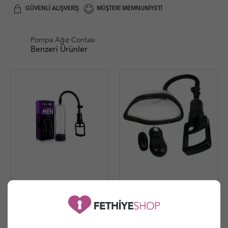
GÜVENLI ALIŞVERIŞ
MÜŞTERI MEMNUNIYETI
Pompa Ağız Contası
Benzeri Ürünler
Penis Pump Men
Titreşimli Klitoris Uyarıcı
Emiş Güçlü Vajina Pompası
730,00 TL
2.340,00 TL