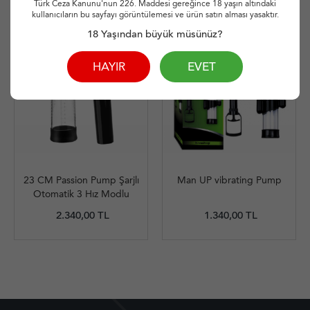
Türk Ceza Kanunu'nun 226. Maddesi gereğince 18 yaşın altındaki
kullanıcıların bu sayfayı görüntülemesi ve ürün satın alması yasaktır.
18 Yaşından büyük müsünüz?
HAYIR
EVET
23 CM Passion Pump Şarjlı
Man UP vibrating Pump
Otomatik 3 Hız Modlu
Penis Pompası
2.340,00 TL
1.340,00 TL